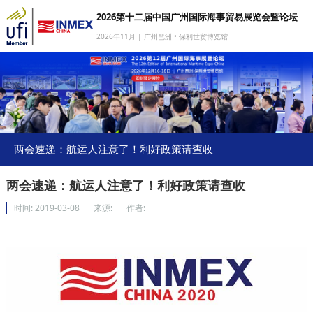
2026第十二届中国广州国际海事贸易展览会暨论坛
2026年11月 | 广州琶洲 • 保利世贸博览馆
网站首页
我要参展
我要参会
我要参观
两会速递：航运人注意了！利好政策请查收
商旅服务
两会速递：航运人注意了！利好政策请查收
媒体中心
时间:
2019-03-08
来源:
作者:
下载中心
关于我们