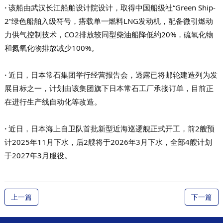
·
该船由武汉长江船舶设计院设计，取得中国船级社“Green Ship-
2”绿色船舶入级符号，搭载单一燃料LNG发动机，配备微引燃动
力供气控制技术，CO2排放较同型柴油船降低约20%，硫氧化物
和氮氧化物排放减少100%。
·
近日，日本常石集团举行经营报告会，透露已将邮轮建造列为发
展目标之一，计划由该集团旗下日本常石工厂承接订单，目前正
在进行生产线自动化等改造。
·
近日，日本海上自卫队首批新型近海巡逻舰正式开工，前2艘预
计2025年11月下水，后2艘将于2026年3月下水，全部4艘计划
于2027年3月服役。
上一篇
下一篇