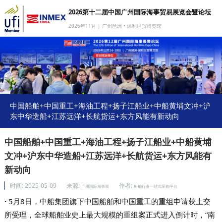
2026第十二届中国广州国际海事贸易展览会暨论坛
2026年11月 | 广州琶洲 • 保利世贸博览馆
网站首页
我要参展
我要参会
我要参观
中国船舶+中国重工+海油工程+扬子江船业+中船黄埔文冲+沪
东中华造船+江苏远洋+长航货运+东方风能有新动向
商旅服务
媒体中心
中国船舶+中国重工+海油工程+扬子江船业+中船黄埔
文冲+沪东中华造船+江苏远洋+长航货运+东方风能有
下载中心
新动向
关于我们
时间:
2025-05-09
来源:
作者:
广州国际海事展
船舶行业一站式采购平台
·
5月8日，中船集团旗下中国船舶和中国重工的重组申请获上交
所受理，全球船舶业史上最大规模的重组案正式进入倒计时，“南