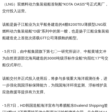
（LNG）双燃料动力集装箱船首制船“KOTA OASIS”号正式离厂，
交付投入运营。
该船是扬子江船业为太平船务建造的4艘8200TEU薄膜型LNG双
燃料动力集装箱船“O级”系列中的第一艘，也是扬子江船业集装箱
船建造史上首批次搭载GTT公司薄膜舱的船型。
·
5月7日，由中船集团旗下第七〇一研究所设计、中船黄埔文冲
为自然资源部北海局建造的3000吨级浮标作业船“向阳红17”号交
船仪式举行。
该船交付并正式投入使用后，将参与多项重大海洋观测任务，进
一步强化我国浮标保障能力，为我国海洋环境监测、浮标维护及
应急救援等提供有力支撑。
·
5月7日，HD韩国造船海洋宣布与希腊船东Evalend Shipping签
订2艘15.7万载重吨苏伊士型原油运输船建造合同，总金额2511