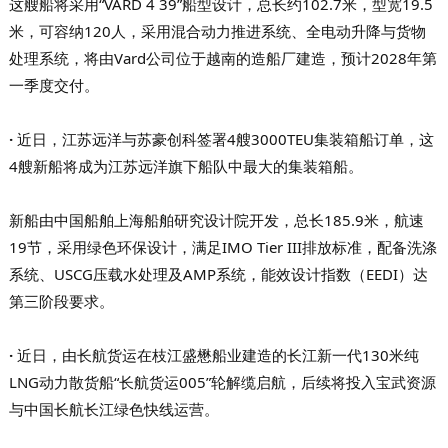
这艘船将采用“VARD 4 39”船型设计，总长约102.7米，型宽19.5
米，可容纳120人，采用混合动力推进系统、全电动升降与货物
处理系统，将由Vard公司位于越南的造船厂建造，预计2028年第
一季度交付。
·
近日，江苏远洋与苏豪创科签署4艘3000TEU集装箱船订单，这
4艘新船将成为江苏远洋旗下船队中最大的集装箱船。
新船由中国船舶上海船舶研究设计院开发，总长185.9米，航速
19节，采用绿色环保设计，满足IMO Tier III排放标准，配备洗涤
系统、USCG压载水处理及AMP系统，能效设计指数（EEDI）达
第三阶段要求。
·
近日，由长航货运在枝江盛懋船业建造的长江新一代130米纯
LNG动力散货船“长航货运005”轮解缆启航，后续将投入宝武资源
与中国长航长江绿色快线运营。