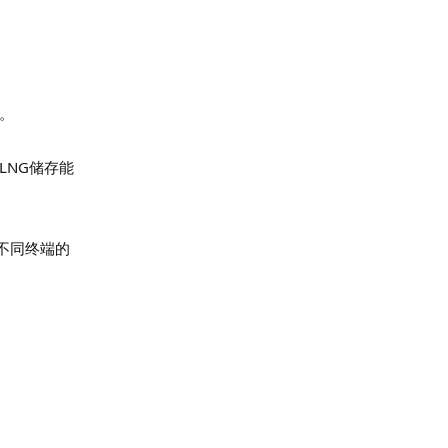
同。
LNG储存能
足不同终端的