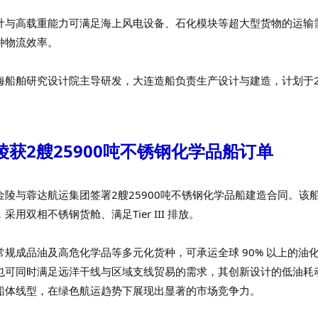
计与高载重能力可满足海上风电设备、石化模块等超大型货物的运输
种物流效率。
海船舶研究设计院主导研发，大连造船负责生产设计与建造，计划于2
陵获2艘25900吨不锈钢化学品船订单
金陵与蓉达航运集团签署2艘25900吨不锈钢化学品船建造合同。该
采用双相不锈钢货舱、满足Tier III 排放。
常规成品油及高危化学品等多元化货种，可承运全球 90% 以上的油
也可同时满足远洋干线与区域支线贸易的需求，其创新设计的低油耗
船体线型，在绿色航运趋势下展现出显著的市场竞争力。