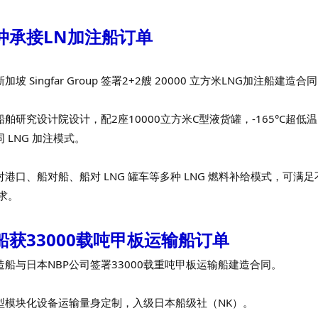
冲承接LN加注船订单
坡 Singfar Group 签署2+2艘 20000 立方米LNG加注船建造合
舶研究设计院设计，配2座10000立方米C型液货罐，-165°C超低温
 LNG 加注模式。
港口、船对船、船对 LNG 罐车等多种 LNG 燃料补给模式，可满
需求。
船获33000载吨甲板运输船订单
船与日本NBP公司签署33000载重吨甲板运输船建造合同。
型模块化设备运输量身定制，入级日本船级社（NK）。