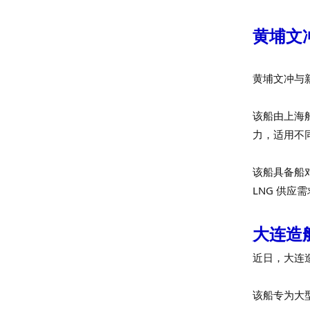
黄埔文
黄埔文冲与新加
该船由上海船
力，适用不同
该船具备船对
LNG 供应
大连造
近日，大连造
该船专为大